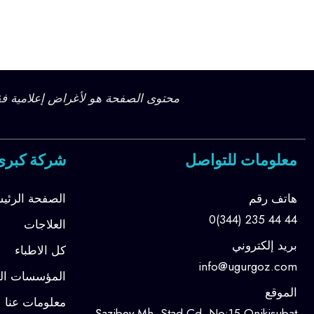
محتوى الصفحة هو لأغراض إعلامية فق
معلومات للتواصل
شركة كبرى
هاتف رقم
الصفحة الرئيس
0(344) 235 44 44
العلاجات
بريد إلكتروني
كل الاطباء
info@ugurgoz.com
المؤسسات الم
الموقع
معلومات عنا
Şazibey Mh. Stad Cd. No:15 Onikişubat