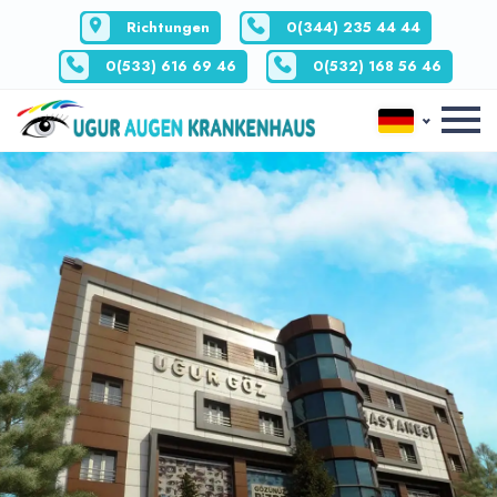
Richtungen
0(344) 235 44 44
0(533) 616 69 46
0(532) 168 56 46