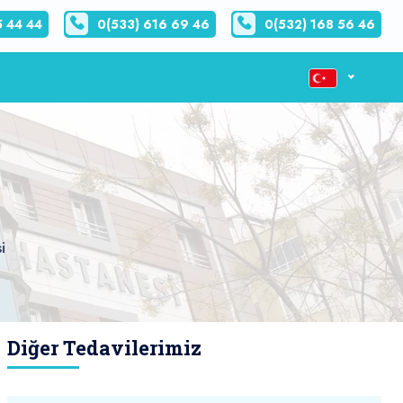
5 44 44
0(533) 616 69 46
0(532) 168 56 46
i
Diğer Tedavilerimiz