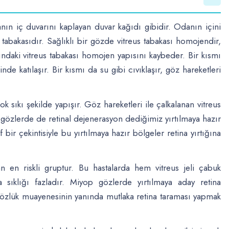
ın iç duvarını kaplayan duvar kağıdı gibidir. Odanın içini
tabakasıdır. Sağlıklı bir gözde vitreus tabakası homojendir,
ındaki vitreus tabakası homojen yapısını kaybeder. Bir kısmı
nde katılaşır. Bir kısmı da su gibi cıvıklaşır, göz hareketleri
k sıkı şekilde yapışır. Göz hareketleri ile çalkalanan vitreus
azı gözlerde de retinal dejenerasyon dediğimiz yırtılmaya hazır
f bir çekintisiyle bu yırtılmaya hazır bölgeler retina yırtığına
en riskli gruptur. Bu hastalarda hem vitreus jeli çabuk
sıklığı fazladır. Miyop gözlerde yırtılmaya aday retina
 gözlük muayenesinin yanında mutlaka retina taraması yapmak