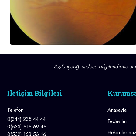
Sayfa içeriği sadece bilgilendirme amaç
İletişim Bilgileri
Kurums
Telefon
Anasayfa
0(344) 235 44 44
Tedaviler
0(533) 616 69 46
Hekimlerimi
0(532) 168 56 46