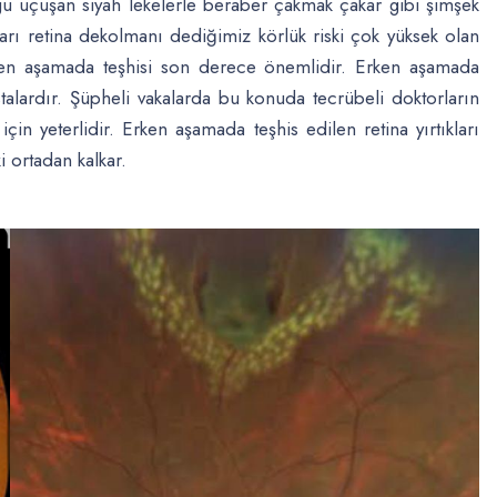
lgu uçuşan siyah lekelerle beraber çakmak çakar gibi şimşek
ıkları retina dekolmanı dediğimiz körlük riski çok yüksek olan
 erken aşamada teşhisi son derece önemlidir. Erken aşamada
astalardır. Şüpheli vakalarda bu konuda tecrübeli doktorların
 için yeterlidir. Erken aşamada teşhis edilen retina yırtıkları
i ortadan kalkar.