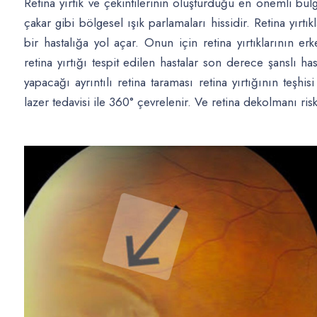
Retina yırtık ve çekintilerinin oluşturduğu en önemli bu
çakar gibi bölgesel ışık parlamaları hissidir. Retina yırt
bir hastalığa yol açar. Onun için retina yırtıklarının
retina yırtığı tespit edilen hastalar son derece şanslı h
yapacağı ayrıntılı retina taraması retina yırtığının teşhisi
lazer tedavisi ile 360° çevrelenir. Ve retina dekolmanı risk