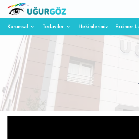
Kurumsal
Tedaviler
Hekimlerimiz
Excimer L