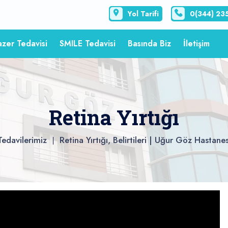
Yol Tarifi
0(344) 23
azer Tedavisi
SMILE Tedavisi
Basında Biz
İletişim
Retina Yırtığı
Tedavilerimiz
Retina Yırtığı, Belirtileri | Uğur Göz Hastanes