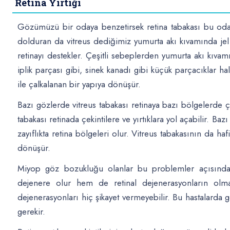
Retina Yırtığı
Gözümüzü bir odaya benzetirsek retina tabakası bu odan
dolduran da vitreus dediğimiz yumurta akı kıvamında jel 
retinayı destekler. Çeşitli sebeplerden yumurta akı kıvam
iplik parçası gibi, sinek kanadı gibi küçük parçacıklar hali
ile çalkalanan bir yapıya dönüşür.
Bazı gözlerde vitreus tabakası retinaya bazı bölgelerde ço
tabakası retinada çekintilere ve yırtıklara yol açabilir. B
zayıflıkta retina bölgeleri olur. Vitreus tabakasının da hafi
dönüşür.
Miyop göz bozukluğu olanlar bu problemler açısından 
dejenere olur hem de retinal dejenerasyonların olma 
dejenerasyonları hiç şikayet vermeyebilir. Bu hastalarda
gerekir.