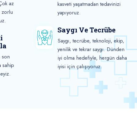
 Çok az
kasveti yaşatmadan tedavinizi
 zorlu
yapıyoruz.
uz.
Saygı Ve Tecrübe
i
Saygı, tecrübe, teknoloji, ekip,
la
yenilik ve tekrar saygı. Dünden
n son
iyi olma hedefiyle, hergün daha
a sahip
iyisi için çalışıyoruz.
neyiz.