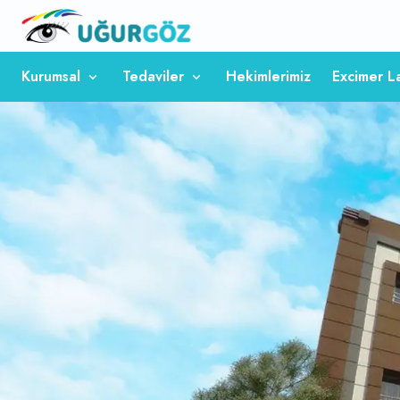
Kurumsal
Tedaviler
Hekimlerimiz
Excimer L