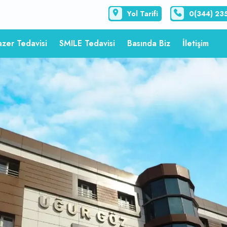
Yol Tarifi
0(344) 23
azer Tedavisi
SMILE Tedavisi
Basında Biz
İletişim