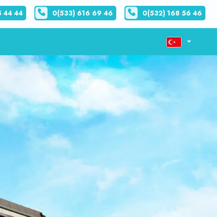
5 44 44
0(533) 616 69 46
0(532) 168 56 46