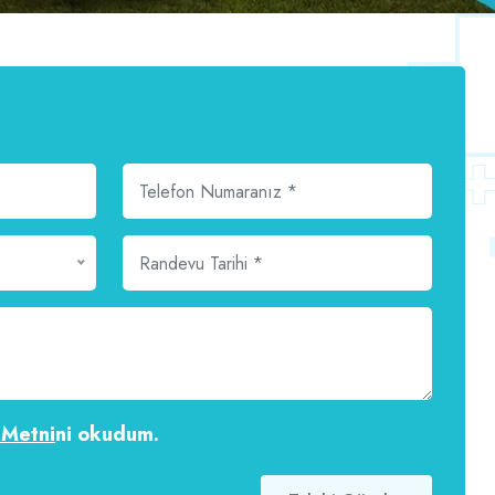
 Metni
ni okudum.