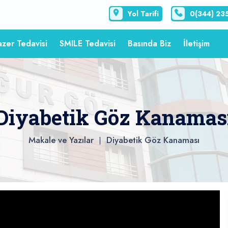
Yol Tarifi
0(344) 23
azer Tedavisi
SMILE Tedavisi
Basında Biz
İletişim
Diyabetik Göz Kanamas
Makale ve Yazılar
Diyabetik Göz Kanaması