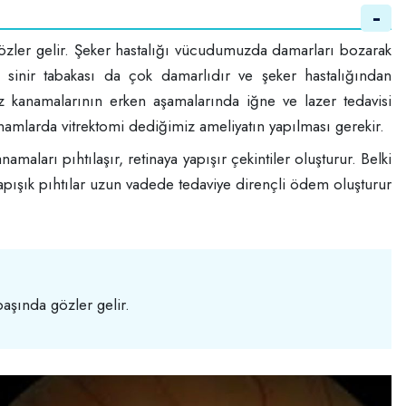
gözler gelir. Şeker hastalığı vücudumuzda damarları bozarak
 sinir tabakası da çok damarlıdır ve şeker hastalığından
öz kanamalarının erken aşamalarında iğne ve lazer tedavisi
namlarda vitrektomi dediğimiz ameliyatın yapılması gerekir.
amaları pıhtılaşır, retinaya yapışır çekintiler oluşturur. Belki
yapışık pıhtılar uzun vadede tedaviye dirençli ödem oluşturur
başında gözler gelir.