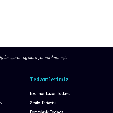
lgiler içeren ögelere yer verilmemiştir.
Tedavilerimiz
Excimer Lazer Tedavisi
AN
Smile Tedavisi
Femtolasik Tedavisi