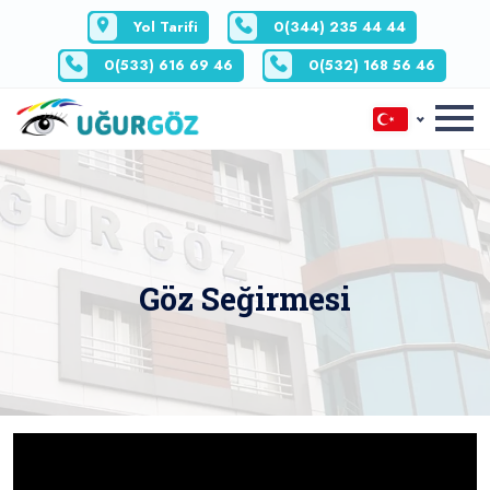
Yol Tarifi
0(344) 235 44 44
0(533) 616 69 46
0(532) 168 56 46
Göz Seğirmesi